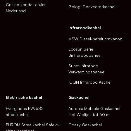
Casino zonder cruks
Gologi Convectorkachel
Nederland
Infraroodkachel
MSW Diesel-heteluchtkanon
Ecosun Serie
Uinfraroodpaneel
Sunet Infrarood
Verwarmingspaneel
ICQN Infrarood Kachel
Elektrische kachel
Gaskachel
Everglades EV9682
Auronic Mobiele Gaskachel
straalkachel
met Wieltjes tot 60 m
EUROM Straalkachel Safe-t-
Coazy Gaskachel
shine compact