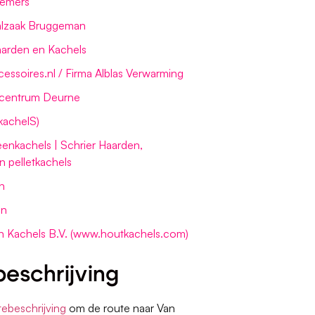
eemers
alzaak Bruggeman
aarden en Kachels
ssoires.nl / Firma Alblas Verwarming
centrum Deurne
-kachelS)
teenkachels | Schrier Haarden,
n pelletkachels
n
en
n Kachels B.V. (www.houtkachels.com)
eschrijving
tebeschrijving
om de route naar Van