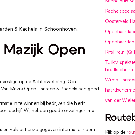
Kachelhuis K
Kachelspecia
Oosterveld H
aarden & Kachels in Schoonhoven.
Openhaardacce
Openhaarden
n Mazijk Open
RitsFire.nl (Q
Tulikivi speks
houtkachels e
Wijma Haarde
evestigd op de Achterwetering 10 in
is Van Mazijk Open Haarden & Kachels een goed
haardscherm
van der Wiele
matie in te winnen bij bedrijven die hierin
 een bedrijf. Wij hebben goede ervaringen met
Routeb
s en volstaat onze gegeven informatie, neem
Klik op de
rou