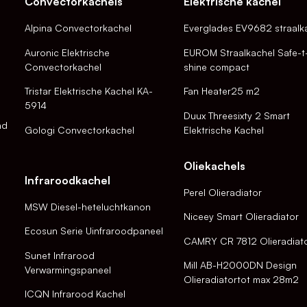
Convectorkachels
Elektrische kachel
Alpina Convectorkachel
Everglades EV9682 straalk
Auronic Elektrische
EUROM Straalkachel Safe-t
Convectorkachel
shine compact
Tristar Elektrische Kachel KA-
Fan Heater25 m2
5914
Duux Threesixty 2 Smart
nd
Gologi Convectorkachel
Elektrische Kachel
Oliekachels
Infraroodkachel
Perel Olieradiator
MSW Diesel-heteluchtkanon
Niceey Smart Olieradiator
Ecosun Serie Uinfraroodpaneel
CAMRY CR 7812 Olieradiat
Sunet Infrarood
Mill AB-H2000DN Design
Verwarmingspaneel
Olieradiatortot max 28m2
ICQN Infrarood Kachel