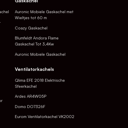
Gaskachel
achel
Auronic Mobiele Gaskachel met
Wieltjes tot 60 m
-
Coazy Gaskachel
Blumfeldt Andora Flame
Gaskachel Tot 3,4Kw
Auronic Mobiele Gaskachel
Ventilatorkachels
Qlima EFE 2018 Elektrische
Sfeerkachel
Ardes AR4W05P
or
Domo DO7326F
Eurom Ventilatorkachel VK2002