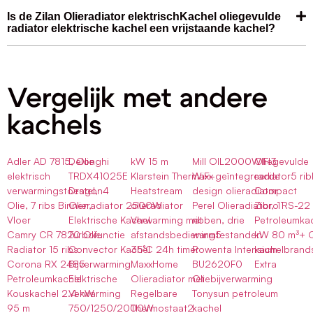
Is de Zilan Olieradiator elektrischKachel oliegevulde
radiator elektrische kachel een vrijstaande kachel?
Vergelijk met andere
kachels
Adler AD 7815, Olie
Delonghi
kW 15 m
Mill OIL2000WIFI3
Oliegevulde
elektrisch
TRDX41025E
Klarstein Thermaxx
WiFi-geïntegreerde
radiator5 ri
verwarmingstoestel,
Dragon4
Heatstream
design olieradiator
Compact
Olie, 7 ribs Binnen,
Olieradiator 2500W
olieradiator
Perel Olieradiator, 11
Zibro RS-22
Vloer
Elektrische Kachel
Verwarming met
ribben, drie
Petroleumkac
Camry CR 7820 Olie
Turbofunctie
afstandsbediening5-
warmtestanden
kW 80 m³+ Q
Radiator 15 ribs
Convector Kachel
35°C 24h timer
Rowenta Intensium
kachelbrand
Corona RX 2485
Bijverwarming
MaxxHome
BU2620F0
Extra
Petroleumkachel
Elektrische
Olieradiator met
Oliebijverwarming
Kouskachel 2.4 kW
Verwarming
Regelbare
Tonysun petroleum
95 m
750/1250/2000W
Thermostaat2
kachel