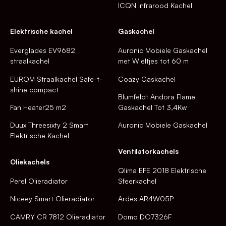
ICQN Infrarood Kachel
Elektrische kachel
Gaskachel
Everglades EV9682
Auronic Mobiele Gaskachel
straalkachel
met Wieltjes tot 60 m
EUROM Straalkachel Safe-t-
Coazy Gaskachel
shine compact
Blumfeldt Andora Flame
Fan Heater25 m2
Gaskachel Tot 3,4Kw
Duux Threesixty 2 Smart
Auronic Mobiele Gaskachel
Elektrische Kachel
Ventilatorkachels
Oliekachels
Qlima EFE 2018 Elektrische
Perel Olieradiator
Sfeerkachel
Niceey Smart Olieradiator
Ardes AR4W05P
CAMRY CR 7812 Olieradiator
Domo DO7326F