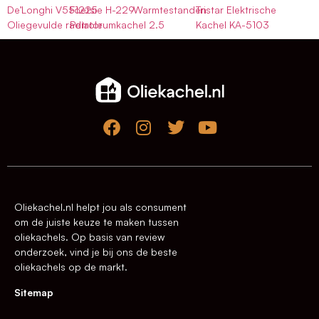
De’Longhi V551225
Foetsie H-229
Warmtestanden
Tristar Elektrische
Oliegevulde radiator
Petroleumkachel 2.5
Kachel KA-5103
Oliekachel.nl helpt jou als consument
om de juiste keuze te maken tussen
oliekachels. Op basis van review
onderzoek, vind je bij ons de beste
oliekachels op de markt.
Sitemap