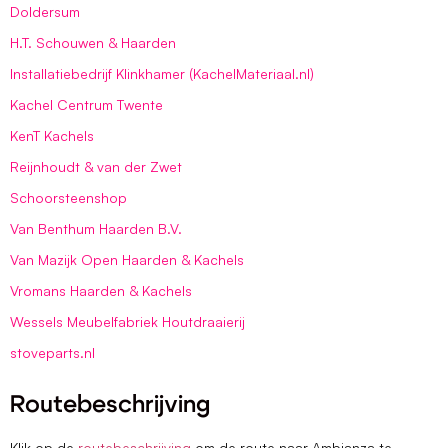
Doldersum
H.T. Schouwen & Haarden
Installatiebedrijf Klinkhamer (KachelMateriaal.nl)
Kachel Centrum Twente
KenT Kachels
Reijnhoudt & van der Zwet
Schoorsteenshop
Van Benthum Haarden B.V.
Van Mazijk Open Haarden & Kachels
Vromans Haarden & Kachels
Wessels Meubelfabriek Houtdraaierij
stoveparts.nl
Routebeschrijving
Klik op de
routebeschrijving
om de route naar Ambianza te