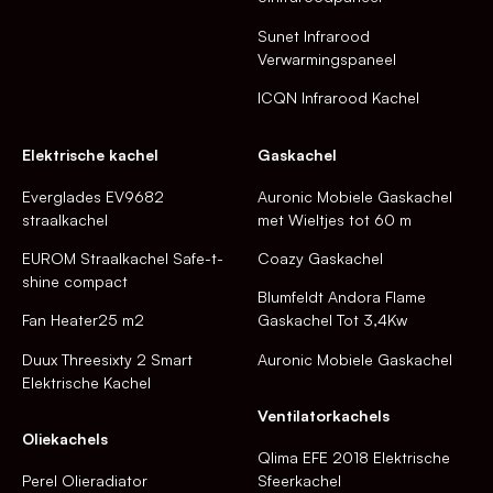
Sunet Infrarood
Verwarmingspaneel
ICQN Infrarood Kachel
Elektrische kachel
Gaskachel
Everglades EV9682
Auronic Mobiele Gaskachel
straalkachel
met Wieltjes tot 60 m
EUROM Straalkachel Safe-t-
Coazy Gaskachel
shine compact
Blumfeldt Andora Flame
Fan Heater25 m2
Gaskachel Tot 3,4Kw
Duux Threesixty 2 Smart
Auronic Mobiele Gaskachel
Elektrische Kachel
Ventilatorkachels
Oliekachels
Qlima EFE 2018 Elektrische
Perel Olieradiator
Sfeerkachel