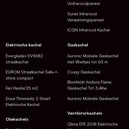
Uinfraroodpaneel
Sunet Infrarood
Verwarmingspaneel
ICQN Infrarood Kachel
Elektrische kachel
Gaskachel
Everglades EV9682
Auronic Mobiele Gaskachel
straalkachel
met Wieltjes tot 60 m
EUROM Straalkachel Safe-t-
Coazy Gaskachel
shine compact
Blumfeldt Andora Flame
Fan Heater25 m2
Gaskachel Tot 3,4Kw
Duux Threesixty 2 Smart
Auronic Mobiele Gaskachel
Elektrische Kachel
Ventilatorkachels
Oliekachels
Qlima EFE 2018 Elektrische