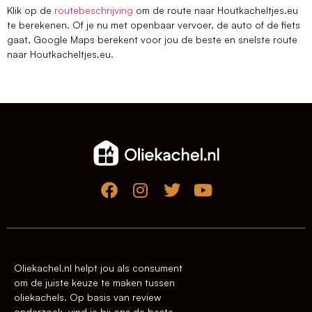
Klik op de
routebeschrijving
om de route naar Houtkacheltjes.eu
te berekenen. Of je nu met openbaar vervoer, de auto of de fiets
gaat, Google Maps berekent voor jou de beste en snelste route
naar Houtkacheltjes.eu.
Oliekachel.nl helpt jou als consument
om de juiste keuze te maken tussen
oliekachels. Op basis van review
onderzoek, vind je bij ons de beste