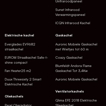
Uinfraroodpaneel
Sunet Infrarood
Verwarmingspaneel
ICQN Infrarood Kachel
Elektrische kachel
Gaskachel
Everglades EV9682
Auronic Mobiele Gaskachel
straalkachel
met Wieltjes tot 60 m
EUROM Straalkachel Safe-t-
Coazy Gaskachel
shine compact
Blumfeldt Andora Flame
Fan Heater25 m2
Gaskachel Tot 3,4Kw
Duux Threesixty 2 Smart
Auronic Mobiele Gaskachel
Elektrische Kachel
Ventilatorkachels
Oliekachels
Qlima EFE 2018 Elektrische
Perel Olieradiator
Sfeerkachel