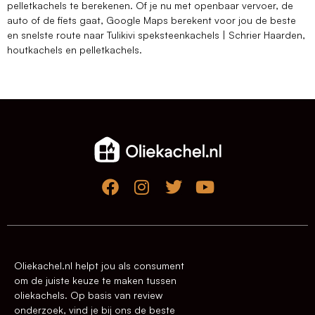
pelletkachels te berekenen. Of je nu met openbaar vervoer, de
auto of de fiets gaat, Google Maps berekent voor jou de beste
en snelste route naar Tulikivi speksteenkachels | Schrier Haarden,
houtkachels en pelletkachels.
Oliekachel.nl helpt jou als consument
om de juiste keuze te maken tussen
oliekachels. Op basis van review
onderzoek, vind je bij ons de beste