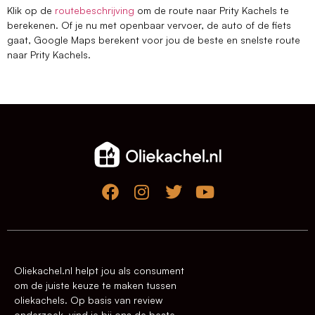
Klik op de
routebeschrijving
om de route naar Prity Kachels te
berekenen. Of je nu met openbaar vervoer, de auto of de fiets
gaat, Google Maps berekent voor jou de beste en snelste route
naar Prity Kachels.
Oliekachel.nl helpt jou als consument
om de juiste keuze te maken tussen
oliekachels. Op basis van review
onderzoek, vind je bij ons de beste