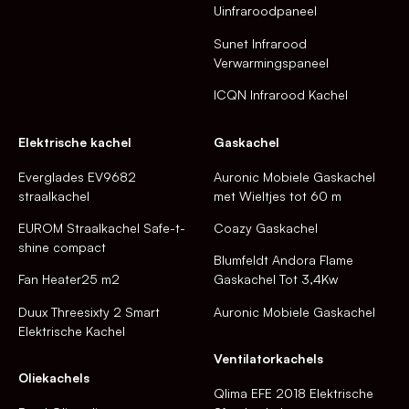
Uinfraroodpaneel
Sunet Infrarood
Verwarmingspaneel
ICQN Infrarood Kachel
Elektrische kachel
Gaskachel
Everglades EV9682
Auronic Mobiele Gaskachel
straalkachel
met Wieltjes tot 60 m
EUROM Straalkachel Safe-t-
Coazy Gaskachel
shine compact
Blumfeldt Andora Flame
Fan Heater25 m2
Gaskachel Tot 3,4Kw
Duux Threesixty 2 Smart
Auronic Mobiele Gaskachel
Elektrische Kachel
Ventilatorkachels
Oliekachels
Qlima EFE 2018 Elektrische