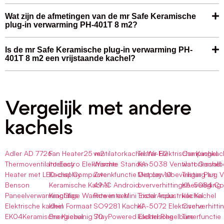
Wat zijn de afmetingen van de mr Safe Keramische
plug-in verwarming PH-401T 8 m2?
Is de mr Safe Keramische plug-in verwarming PH-
401T 8 m2 een vrijstaande kachel?
Vergelijk met andere
kachels
Adler AD 7726
Fan Heater25 m2
ventilatorkachel Wi-Fi2
Tristar Elektrische Kachel
Campingkac
ThermoventilatorEasy
Intelectro Elektrische
Warmte Standen
KA-5038 Ventilatorkachel
watt Omvalbe
Heater met LED-display
Kachel Compacte
Zwenkfunctie Display 10
Met omvalbeveiliging en
Tristar Plug
Benson
Keramische Kachel
49 °C Android
oververhittingsbeveiliging
KA-5084 Co
PaneelverwarmingGlas
Krachtige Warmte in een
Rowenta Mini Excel Aqua
Tristar Industriële Kachel
kachel
Elektrische kachel
Klein Formaat
SO9281 Kachel
KA-5072 Elektrische
Oververhitti
EK04Keramische Kachel
Energiezuinig 70
StayPowered Elektrische
kachel Regelbare
Timerfunctie