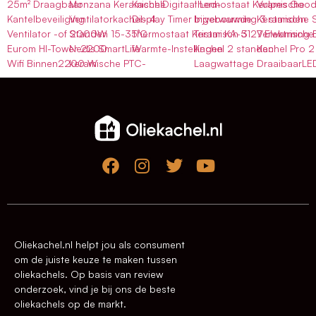
25m² Draagbaar
Monzana Keramische
KachelDigitaal Led-
thermostaat Keramische
Vulpes Good
Kantelbeveiliging
Ventilatorkachel- 4
Display Timer Ingebouwde
bijverwarming 3 standen
Keramische 
Ventilator -of 2000W
Standen 15-35°C
Thermostaat Keramisch 3
Tristar KA-5127 Elektrische
Verwarming E
Eurom HI-Tower 2200
Nedis SmartLife
Warmte-Instellingen
Kachel 2 standen
Kachel Pro 
Wifi Binnen2200 W
keramische PTC-
Laagwattage
DraaibaarLED
Oliekachel.nl helpt jou als consument
om de juiste keuze te maken tussen
oliekachels. Op basis van review
onderzoek, vind je bij ons de beste
oliekachels op de markt.