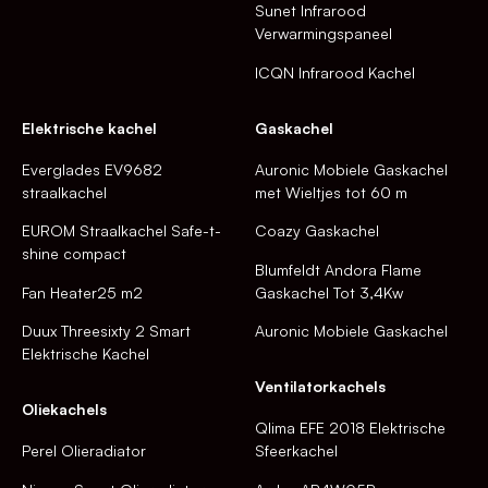
Sunet Infrarood
Verwarmingspaneel
ICQN Infrarood Kachel
Elektrische kachel
Gaskachel
Everglades EV9682
Auronic Mobiele Gaskachel
straalkachel
met Wieltjes tot 60 m
EUROM Straalkachel Safe-t-
Coazy Gaskachel
shine compact
Blumfeldt Andora Flame
Fan Heater25 m2
Gaskachel Tot 3,4Kw
Duux Threesixty 2 Smart
Auronic Mobiele Gaskachel
Elektrische Kachel
Ventilatorkachels
Oliekachels
Qlima EFE 2018 Elektrische
Perel Olieradiator
Sfeerkachel