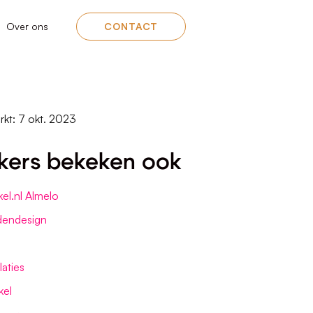
Over ons
CONTACT
rkt: 7 okt. 2023
kers bekeken ook
el.nl Almelo
dendesign
laties
kel