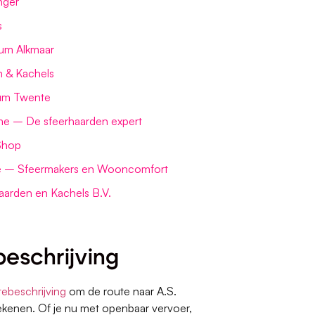
nger
s
um Alkmaar
 & Kachels
um Twente
me – De sfeerhaarden expert
Shop
 – Sfeermakers en Wooncomfort
arden en Kachels B.V.
eschrijving
tebeschrijving
om de route naar A.S.
rekenen. Of je nu met openbaar vervoer,