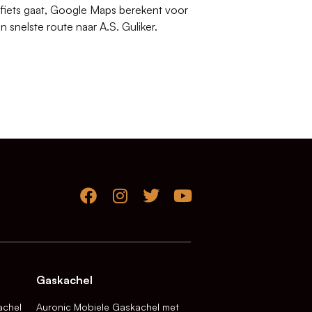
 fiets gaat, Google Maps berekent voor
n snelste route naar A.S. Guliker.
Gaskachel
achel
Auronic Mobiele Gaskachel met