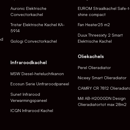
Auronic Elektrische
EUROM Straalkachel Safe-t
Convectorkachel
shine compact
Tristar Elektrische Kachel KA-
Fan Heater25 m2
5914
Duux Threesixty 2 Smart
nd
Gologi Convectorkachel
Elektrische Kachel
Oliekachels
Infraroodkachel
Perel Olieradiator
MSW Diesel-heteluchtkanon
Niceey Smart Olieradiator
Ecosun Serie Uinfraroodpaneel
CAMRY CR 7812 Olieradiat
Sunet Infrarood
Mill AB-H2000DN Design
Verwarmingspaneel
Olieradiatortot max 28m2
ICQN Infrarood Kachel