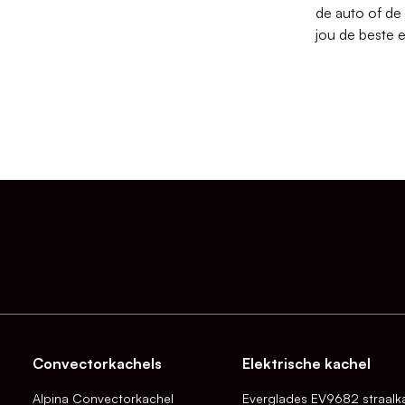
de auto of de
jou de beste e
Convectorkachels
Elektrische kachel
Alpina Convectorkachel
Everglades EV9682 straalk