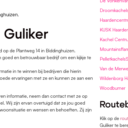
De Vonkenva
Droomkachel
inghuizen.
Haardencentr
KUSK Haarden
 Guliker
Kachel Centr
Mountainsfla
d op de Plantweg 14 in Biddinghuizen.
n goed en betrouwbaar bedrijf om een kijkje te
Pelletkachels
Van de Merwe
matie in te winnen bij bedrijven die hierin
en goede ervaringen met ze en kunnen ze aan een
Wildenborg Ha
Woodburner
even informatie, neem dan contact met ze op
l. Wij zijn ervan overtuigd dat ze jou goed
Routeb
woonsituatie en wensen en behoeften. Zij zijn
Klik op de
rou
Guliker te be