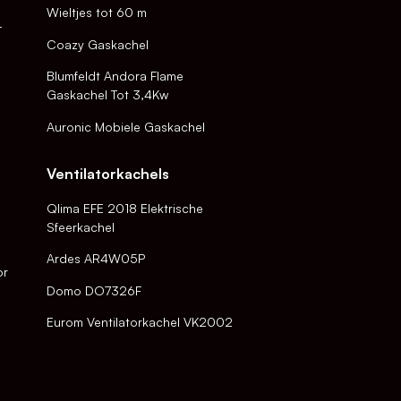
Wieltjes tot 60 m
-
Coazy Gaskachel
Blumfeldt Andora Flame
Gaskachel Tot 3,4Kw
Auronic Mobiele Gaskachel
Ventilatorkachels
Qlima EFE 2018 Elektrische
Sfeerkachel
Ardes AR4W05P
or
Domo DO7326F
Eurom Ventilatorkachel VK2002