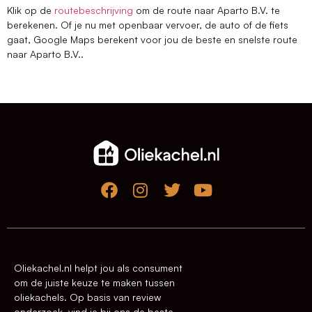
Klik op de
routebeschrijving
om de route naar Aparto B.V. te
berekenen. Of je nu met openbaar vervoer, de auto of de fiets
gaat, Google Maps berekent voor jou de beste en snelste route
naar Aparto B.V..
Oliekachel.nl helpt jou als consument
om de juiste keuze te maken tussen
oliekachels. Op basis van review
onderzoek, vind je bij ons de beste