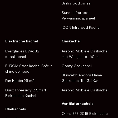
Uinfraroodpaneel
Sunet Infrarood
Verwarmingspaneel
ICQN Infrarood Kachel
Elektrische kachel
Gaskachel
Everglades EV9682
Auronic Mobiele Gaskachel
straalkachel
met Wieltjes tot 60 m
EUROM Straalkachel Safe-t-
Coazy Gaskachel
shine compact
Blumfeldt Andora Flame
Fan Heater25 m2
Gaskachel Tot 3,4Kw
Duux Threesixty 2 Smart
Auronic Mobiele Gaskachel
Elektrische Kachel
Ventilatorkachels
Oliekachels
Qlima EFE 2018 Elektrische