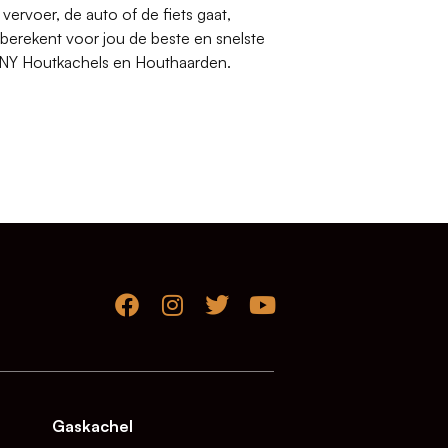
ervoer, de auto of de fiets gaat,
erekent voor jou de beste en snelste
ENY Houtkachels en Houthaarden.
Gaskachel