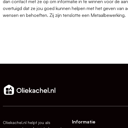
dan contact met ze op om informatie in te winnen voor de aank
overtuigd dat ze jou goed kunnen helpen met het geven van ad
wensen en behoeften. Zij zijn tenslotte een Metaalbewerking.
Informatie
Oliekachel.nl helpt jou als