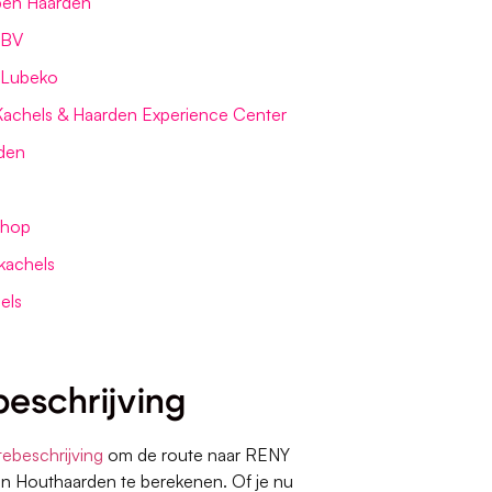
en Haarden
 BV
 Lubeko
| Kachels & Haarden Experience Center
den
shop
kachels
els
eschrijving
tebeschrijving
om de route naar RENY
n Houthaarden te berekenen. Of je nu