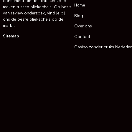
consument om de juiste keuze te
Home
maken tussen oliekachels. Op basis
van review onderzoek, vind je bij
Blog
ons de beste oliekachels op de
markt.
Over ons
Sitemap
Contact
Casino zonder cruks Nederla