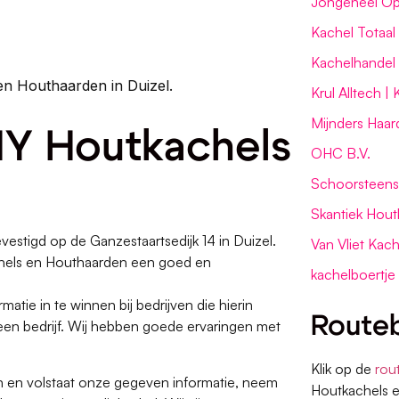
Jongeneel Op
Kachel Totaal
Kachelhandel
en Houthaarden in Duizel.
Krul Alltech 
Mijnders Haar
NY Houtkachels
OHC B.V.
Schoorsteen
Skantiek Hout
stigd op de Ganzestaartsedijk 14 in Duizel.
Van Vliet Kach
chels en Houthaarden een goed en
kachelboertje
matie in te winnen bij bedrijven die hierin
Routeb
een bedrijf. Wij hebben goede ervaringen met
Klik op de
rou
 en volstaat onze gegeven informatie, neem
Houtkachels e