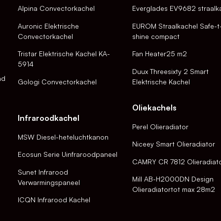
Alpina Convectorkachel
Everglades EV9682 straalk
Auronic Elektrische
EUROM Straalkachel Safe-t
Convectorkachel
shine compact
Tristar Elektrische Kachel KA-
Fan Heater25 m2
5914
Duux Threesixty 2 Smart
nd
Gologi Convectorkachel
Elektrische Kachel
Oliekachels
Infraroodkachel
Perel Olieradiator
MSW Diesel-heteluchtkanon
Niceey Smart Olieradiator
Ecosun Serie Uinfraroodpaneel
CAMRY CR 7812 Olieradiat
Sunet Infrarood
Mill AB-H2000DN Design
Verwarmingspaneel
Olieradiatortot max 28m2
ICQN Infrarood Kachel