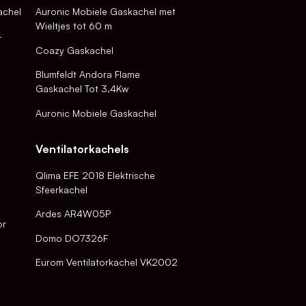
achel
Auronic Mobiele Gaskachel met
Wieltjes tot 60 m
-
Coazy Gaskachel
Blumfeldt Andora Flame
Gaskachel Tot 3,4Kw
Auronic Mobiele Gaskachel
Ventilatorkachels
Qlima EFE 2018 Elektrische
Sfeerkachel
Ardes AR4W05P
or
Domo DO7326F
Eurom Ventilatorkachel VK2002