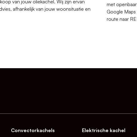
oop van jouw oliekachel. Wij zijn ervan
met openbaar v
vies, afhankelijk van jouw woonsituatie en
Google Maps b
route naar R
Convectorkachels
Elektrische kachel