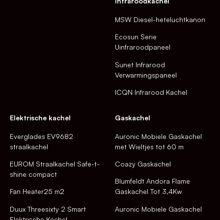
Infraroodkachel
MSW Diesel-heteluchtkanon
Ecosun Serie
Uinfraroodpaneel
Sunet Infrarood
Verwarmingspaneel
ICQN Infrarood Kachel
Elektrische kachel
Gaskachel
Everglades EV9682
Auronic Mobiele Gaskachel
straalkachel
met Wieltjes tot 60 m
EUROM Straalkachel Safe-t-
Coazy Gaskachel
shine compact
Blumfeldt Andora Flame
Fan Heater25 m2
Gaskachel Tot 3,4Kw
Duux Threesixty 2 Smart
Auronic Mobiele Gaskachel
Elektrische Kachel