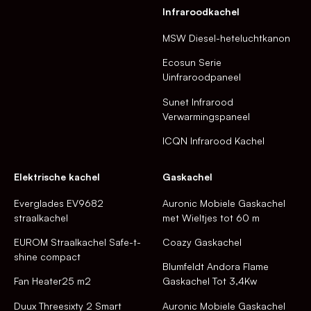
Infraroodkachel
MSW Diesel-heteluchtkanon
Ecosun Serie
Uinfraroodpaneel
Sunet Infrarood
Verwarmingspaneel
ICQN Infrarood Kachel
Elektrische kachel
Gaskachel
Everglades EV9682
Auronic Mobiele Gaskachel
straalkachel
met Wieltjes tot 60 m
EUROM Straalkachel Safe-t-
Coazy Gaskachel
shine compact
Blumfeldt Andora Flame
Fan Heater25 m2
Gaskachel Tot 3,4Kw
Duux Threesixty 2 Smart
Auronic Mobiele Gaskachel