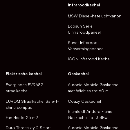
Infraroodkachel
MSW Diesel-heteluchtkanon
Ecosun Serie
Uinfraroodpaneel
Sunet Infrarood
Verwarmingspaneel
ICQN Infrarood Kachel
Elektrische kachel
Gaskachel
Everglades EV9682
Auronic Mobiele Gaskachel
straalkachel
met Wieltjes tot 60 m
EUROM Straalkachel Safe-t-
Coazy Gaskachel
shine compact
Blumfeldt Andora Flame
Fan Heater25 m2
Gaskachel Tot 3,4Kw
Duux Threesixty 2 Smart
Auronic Mobiele Gaskachel