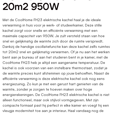
20m2 950W
Met de CoolHome FH23 elektrische kachel haal je de ideale
verwarming in huis voor je werk- of studeerkamer. Deze stille
kachel zorgt voor snelle en efficiënte verwarming met een
maximale capaciteit van 950W. Je zult versteld staan van hoe
snel en gelijkmatig de warmte zich door de ruimte verspreidt.
Dankzij de handige oscillatiefunctie kan deze kachel zelfs ruimtes
tot 20m2 snel en gelijkmatig verwarmen. Of je nu aan het werken
bent aan je bureau of aan het studeren bent in je kamer, met de
CoolHome FH23 heb je altijd een aangename temperatuur. De
kachel is ook voorzien van een instelbare thermostaat, zodat je
de warmte precies kunt afstemmen op jouw behoeften. Naast de
efficiënte verwarming is deze elektrische kachel ook nog eens
energiezuinig. Zo kun je met een gerust hart genieten van de
warmte, zonder je zorgen te hoeven maken over hoge
energierekeningen. De CoolHome FH23 elektrische kachel is niet
alleen functioneel, maar ook stijlvol vormgegeven. Met zijn
compacte formaat past hij perfect in elke kamer en voegt hij een
vleugje moderniteit toe aan je interieur. Haal vandaag nog de