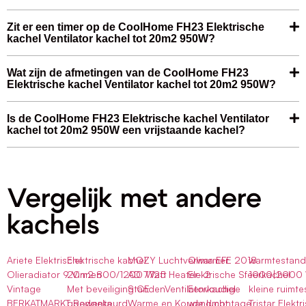
Zit er een timer op de CoolHome FH23 Elektrische
kachel Ventilator kachel tot 20m2 950W?
Wat zijn de afmetingen van de CoolHome FH23
Elektrische kachel Ventilator kachel tot 20m2 950W?
Is de CoolHome FH23 Elektrische kachel Ventilator
kachel tot 20m2 950W een vrijstaande kachel?
Vergelijk met andere
kachels
Ariete Elektrische
Elektrische kachel
MOZY Luchtverwarmer
Qlima EFE 2018
warmtestan
Olieradiator 9 Vinnen
20m2 800/1200 Watt
AD 7725 Heater- 2
Elektrische Sfeerkachel
1000|2000 
Vintage
Met beveiliging CE
StandenVentilatorkachel
Eenvoudige
kleine ruimte
BERKATMARKT Rowenta
goedgekeurd
Warme en Koude lucht
wandmontage
Tristar Elektr