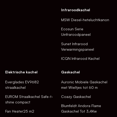
Infraroodkachel
MSW Diesel-heteluchtkanon
Ecosun Serie
Uinfraroodpaneel
Sunet Infrarood
Verwarmingspaneel
ICQN Infrarood Kachel
Elektrische kachel
Gaskachel
Everglades EV9682
Auronic Mobiele Gaskachel
straalkachel
met Wieltjes tot 60 m
EUROM Straalkachel Safe-t-
Coazy Gaskachel
shine compact
Blumfeldt Andora Flame
Fan Heater25 m2
Gaskachel Tot 3,4Kw