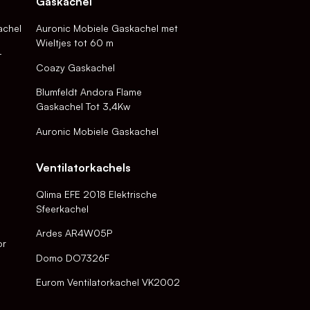
Gaskachel
achel
Auronic Mobiele Gaskachel met
Wieltjes tot 60 m
-
Coazy Gaskachel
Blumfeldt Andora Flame
Gaskachel Tot 3,4Kw
Auronic Mobiele Gaskachel
Ventilatorkachels
Qlima EFE 2018 Elektrische
Sfeerkachel
Ardes AR4W05P
or
Domo DO7326F
Eurom Ventilatorkachel VK2002