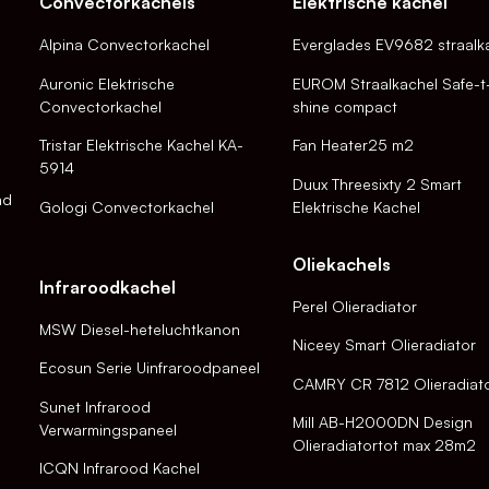
Convectorkachels
Elektrische kachel
Alpina Convectorkachel
Everglades EV9682 straalk
Auronic Elektrische
EUROM Straalkachel Safe-t
Convectorkachel
shine compact
Tristar Elektrische Kachel KA-
Fan Heater25 m2
5914
Duux Threesixty 2 Smart
nd
Gologi Convectorkachel
Elektrische Kachel
Oliekachels
Infraroodkachel
Perel Olieradiator
MSW Diesel-heteluchtkanon
Niceey Smart Olieradiator
Ecosun Serie Uinfraroodpaneel
CAMRY CR 7812 Olieradiat
Sunet Infrarood
Mill AB-H2000DN Design
Verwarmingspaneel
Olieradiatortot max 28m2
ICQN Infrarood Kachel