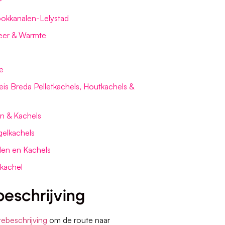
r
okkanalen-Lelystad
eer & Warmte
e
s Breda Pelletkachels, Houtkachels &
n & Kachels
gelkachels
den en Kachels
kachel
eschrijving
tebeschrijving
om de route naar