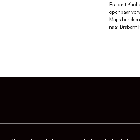
Brabant Kache
openbaar verv
Maps berekent
naar Brabant 