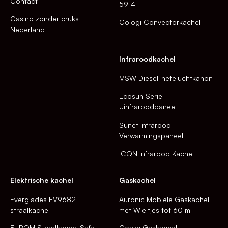
Contact
5914
Casino zonder cruks
Gologi Convectorkachel
Nederland
Infraroodkachel
MSW Diesel-heteluchtkanon
Ecosun Serie
Uinfraroodpaneel
Sunet Infrarood
Verwarmingspaneel
ICQN Infrarood Kachel
Elektrische kachel
Gaskachel
Everglades EV9682
Auronic Mobiele Gaskachel
straalkachel
met Wieltjes tot 60 m
EUROM Straalkachel Safe-t-
Coazy Gaskachel