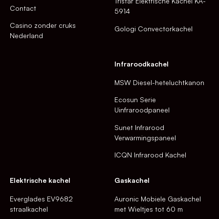
Tristar Elektrische Kachel KA-
Contact
5914
Casino zonder cruks
Gologi Convectorkachel
Nederland
Infraroodkachel
MSW Diesel-heteluchtkanon
Ecosun Serie
Uinfraroodpaneel
Sunet Infrarood
Verwarmingspaneel
ICQN Infrarood Kachel
Elektrische kachel
Gaskachel
Everglades EV9682
Auronic Mobiele Gaskachel
straalkachel
met Wieltjes tot 60 m