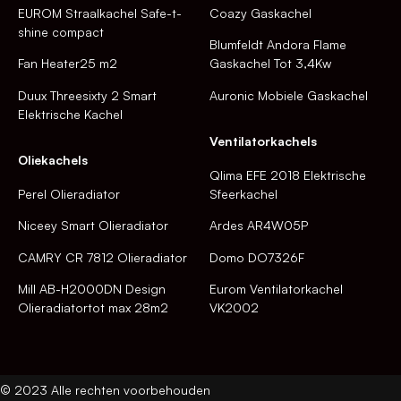
EUROM Straalkachel Safe-t-
Coazy Gaskachel
shine compact
Blumfeldt Andora Flame
Fan Heater25 m2
Gaskachel Tot 3,4Kw
Duux Threesixty 2 Smart
Auronic Mobiele Gaskachel
Elektrische Kachel
Ventilatorkachels
Oliekachels
Qlima EFE 2018 Elektrische
Perel Olieradiator
Sfeerkachel
Niceey Smart Olieradiator
Ardes AR4W05P
CAMRY CR 7812 Olieradiator
Domo DO7326F
Mill AB-H2000DN Design
Eurom Ventilatorkachel
Olieradiatortot max 28m2
VK2002
© 2023 Alle rechten voorbehouden