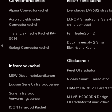
Convectorkachels
Elektrische kachel
Alpina Convectorkachel
Everglades EV9682 straalk
Auronic Elektrische
EUROM Straalkachel Safe-t
Convectorkachel
shine compact
Tristar Elektrische Kachel KA-
Fan Heater25 m2
5914
Duux Threesixty 2 Smart
nd
Gologi Convectorkachel
Elektrische Kachel
Oliekachels
Infraroodkachel
Perel Olieradiator
MSW Diesel-heteluchtkanon
Niceey Smart Olieradiator
Ecosun Serie Uinfraroodpaneel
CAMRY CR 7812 Olieradiat
Sunet Infrarood
Mill AB-H2000DN Design
Verwarmingspaneel
Olieradiatortot max 28m2
ICQN Infrarood Kachel