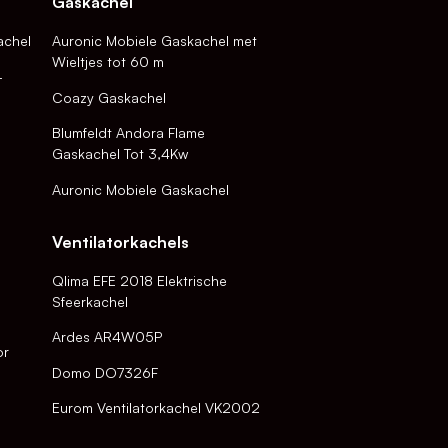
Gaskachel
achel
Auronic Mobiele Gaskachel met
Wieltjes tot 60 m
-
Coazy Gaskachel
Blumfeldt Andora Flame
Gaskachel Tot 3,4Kw
Auronic Mobiele Gaskachel
Ventilatorkachels
Qlima EFE 2018 Elektrische
Sfeerkachel
Ardes AR4W05P
or
Domo DO7326F
Eurom Ventilatorkachel VK2002