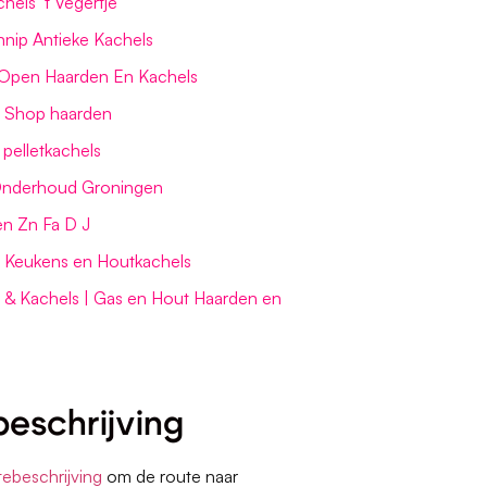
hels ’t Vegertje
nnip Antieke Kachels
Open Haarden En Kachels
 Shop haarden
 pelletkachels
 Onderhoud Groningen
n Zn Fa D J
 Keukens en Houtkachels
& Kachels | Gas en Hout Haarden en
eschrijving
tebeschrijving
om de route naar