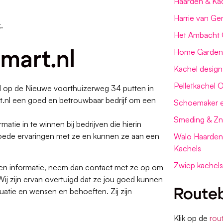
Haarden & Kac
Harrie van Ge
k.
Het Ambacht 
Home Garden
mart.nl
Kachel design
Pelletkachel
d op de Nieuwe voorthuizerweg 34 putten in
art.nl een goed en betrouwbaar bedrijf om een
Schoemaker e
Smeding & Zn
matie in te winnen bij bedrijven die hierin
n goede ervaringen met ze en kunnen ze aan een
Walo Haarden 
Kachels
Zwiep kachels
ven informatie, neem dan contact met ze op om
Wij zijn ervan overtuigd dat ze jou goed kunnen
uatie en wensen en behoeften. Zij zijn
Routeb
Klik op de
rou