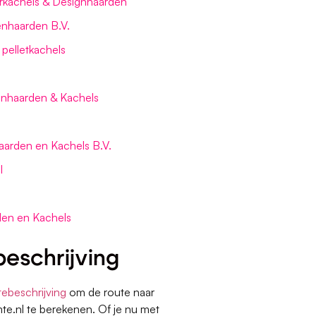
rkachels & Designhaarden
nhaarden B.V.
 pelletkachels
enhaarden & Kachels
arden en Kachels B.V.
l
den en Kachels
eschrijving
tebeschrijving
om de route naar
te.nl te berekenen. Of je nu met