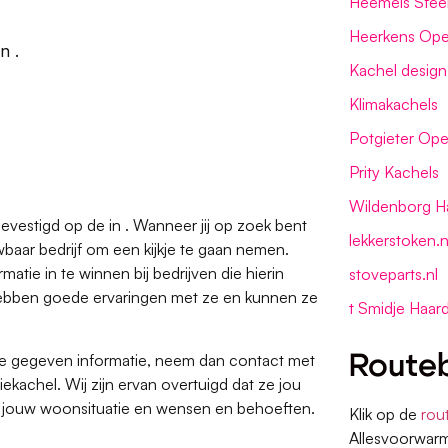
Heemels Sfee
Heerkens Ope
in .
Kachel design
Klimakachels
Potgieter Op
Prity Kachels
Wildenborg Ha
vestigd op de in . Wanneer jij op zoek bent
lekkerstoken.n
baar bedrijf om een kijkje te gaan nemen.
matie in te winnen bij bedrijven die hierin
stoveparts.nl
ij hebben goede ervaringen met ze en kunnen ze
t Smidje Haar
nze gegeven informatie, neem dan contact met
Routeb
kachel. Wij zijn ervan overtuigd dat ze jou
n jouw woonsituatie en wensen en behoeften.
Klik op de
rou
Allesvoorwarm