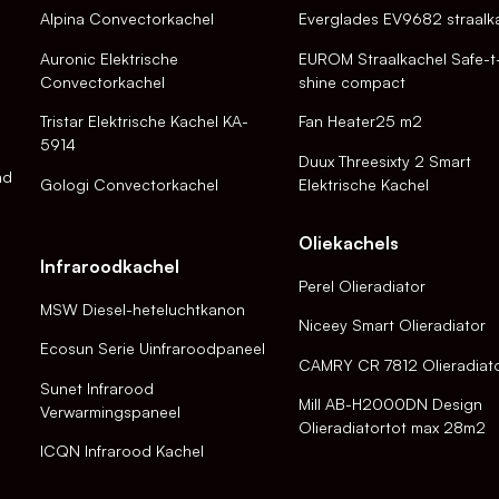
Alpina Convectorkachel
Everglades EV9682 straalk
Auronic Elektrische
EUROM Straalkachel Safe-t
Convectorkachel
shine compact
Tristar Elektrische Kachel KA-
Fan Heater25 m2
5914
Duux Threesixty 2 Smart
nd
Gologi Convectorkachel
Elektrische Kachel
Oliekachels
Infraroodkachel
Perel Olieradiator
MSW Diesel-heteluchtkanon
Niceey Smart Olieradiator
Ecosun Serie Uinfraroodpaneel
CAMRY CR 7812 Olieradiat
Sunet Infrarood
Mill AB-H2000DN Design
Verwarmingspaneel
Olieradiatortot max 28m2
ICQN Infrarood Kachel