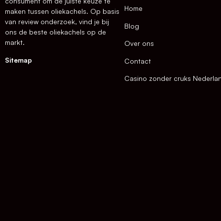
consument om de juiste keuze te
Home
maken tussen oliekachels. Op basis
van review onderzoek, vind je bij
Blog
ons de beste oliekachels op de
markt.
Over ons
Sitemap
Contact
Casino zonder cruks Nederla