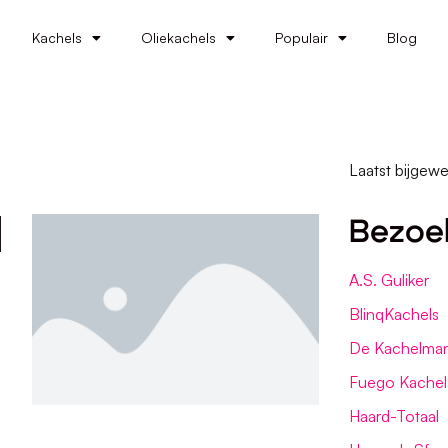
Kachels
Oliekachels
Populair
Blog
Laatst bijgewe
l
Bezoe
A.S. Guliker
BlinqKachels
De Kachelman 
Fuego Kachel
Haard-Totaal