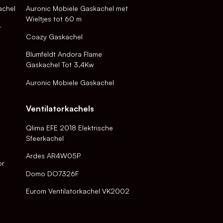
achel
Auronic Mobiele Gaskachel met
Wieltjes tot 60 m
-
Coazy Gaskachel
Blumfeldt Andora Flame
Gaskachel Tot 3,4Kw
Auronic Mobiele Gaskachel
Ventilatorkachels
Qlima EFE 2018 Elektrische
Sfeerkachel
Ardes AR4W05P
or
Domo DO7326F
Eurom Ventilatorkachel VK2002