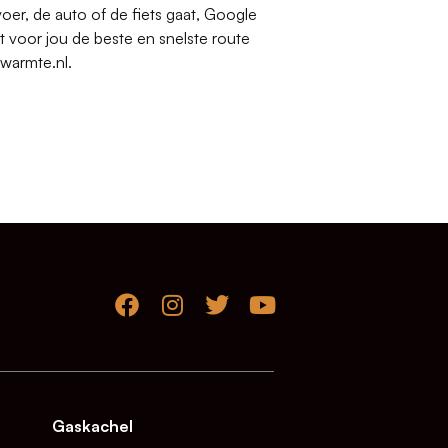
oer, de auto of de fiets gaat, Google
 voor jou de beste en snelste route
rwarmte.nl.
Gaskachel