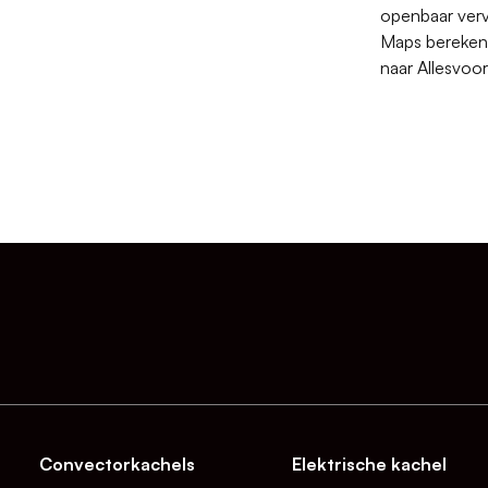
openbaar verv
Maps berekent
naar Allesvoo
Convectorkachels
Elektrische kachel