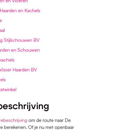
en en Vloeren
Haarden en Kachels
e
aal
g Stijlschouwen BV
arden en Schouwen
kachels
Visser Haarden BV
els
atwinkel
eschrijving
tebeschrijving
om de route naar De
te berekenen. Of je nu met openbaar