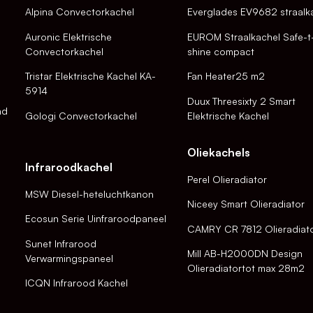
Alpina Convectorkachel
Everglades EV9682 straalk
Auronic Elektrische
EUROM Straalkachel Safe-t
Convectorkachel
shine compact
Tristar Elektrische Kachel KA-
Fan Heater25 m2
5914
Duux Threesixty 2 Smart
nd
Gologi Convectorkachel
Elektrische Kachel
Oliekachels
Infraroodkachel
Perel Olieradiator
MSW Diesel-heteluchtkanon
Niceey Smart Olieradiator
Ecosun Serie Uinfraroodpaneel
CAMRY CR 7812 Olieradiat
Sunet Infrarood
Mill AB-H2000DN Design
Verwarmingspaneel
Olieradiatortot max 28m2
ICQN Infrarood Kachel