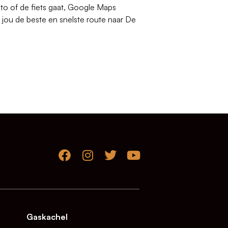
uto of de fiets gaat, Google Maps
 jou de beste en snelste route naar De
Gaskachel