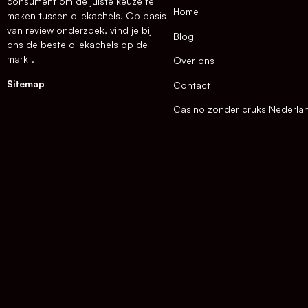
consument om de juiste keuze te
Home
maken tussen oliekachels. Op basis
van review onderzoek, vind je bij
Blog
ons de beste oliekachels op de
markt.
Over ons
Sitemap
Contact
Casino zonder cruks Nederla