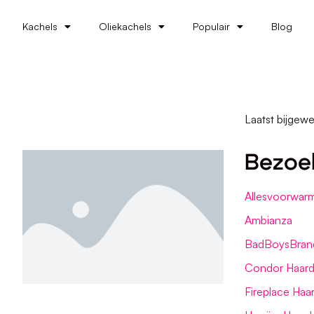
Kachels
Oliekachels
Populair
Blog
Laatst bijgewe
Bezoe
Allesvoorwarm
Ambianza
BadBoysBran
Condor Haard 
Fireplace Haa