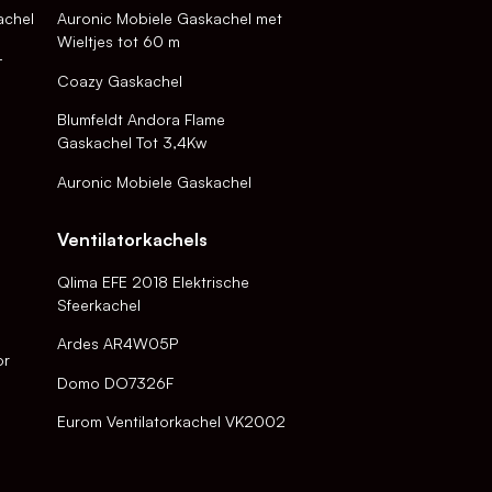
achel
Auronic Mobiele Gaskachel met
Wieltjes tot 60 m
-
Coazy Gaskachel
Blumfeldt Andora Flame
Gaskachel Tot 3,4Kw
Auronic Mobiele Gaskachel
Ventilatorkachels
Qlima EFE 2018 Elektrische
Sfeerkachel
Ardes AR4W05P
or
Domo DO7326F
Eurom Ventilatorkachel VK2002