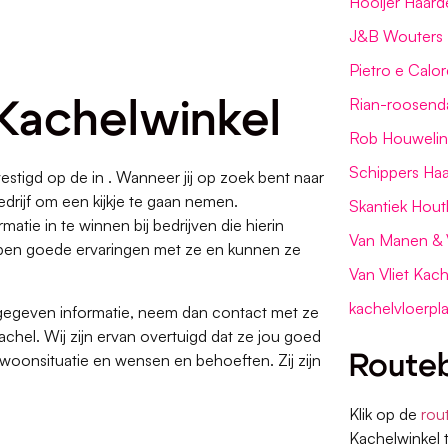
Hooijer Haard
J&B Wouters 
.
Pietro e Calor
Rian-roosend
 Kachelwinkel
Rob Houwelin
Schippers Ha
stigd op de in . Wanneer jij op zoek bent naar
drijf om een kijkje te gaan nemen.
Skantiek Hout
matie in te winnen bij bedrijven die hierin
Van Manen & 
hebben goede ervaringen met ze en kunnen ze
Van Vliet Kach
kachelvloerpla
 gegeven informatie, neem dan contact met ze
chel. Wij zijn ervan overtuigd dat ze jou goed
woonsituatie en wensen en behoeften. Zij zijn
Routeb
Klik op de
rou
Kachelwinkel 