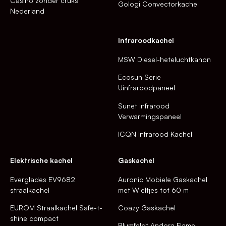
Casino zonder cruks
Gologi Convectorkachel
Nederland
Infraroodkachel
MSW Diesel-heteluchtkanon
Ecosun Serie
Uinfraroodpaneel
Sunet Infrarood
Verwarmingspaneel
ICQN Infrarood Kachel
Elektrische kachel
Gaskachel
Everglades EV9682
Auronic Mobiele Gaskachel
straalkachel
met Wieltjes tot 60 m
EUROM Straalkachel Safe-t-
Coazy Gaskachel
shine compact
Blumfeldt Andora Flame