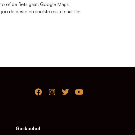
uto of de fiets gaat, Google Maps
 jou de beste en snelste route naar De
Gaskachel