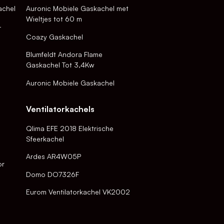
achel
Auronic Mobiele Gaskachel met
Wieltjes tot 60 m
-
Coazy Gaskachel
Blumfeldt Andora Flame
Gaskachel Tot 3,4Kw
Auronic Mobiele Gaskachel
Ventilatorkachels
Qlima EFE 2018 Elektrische
Sfeerkachel
Ardes AR4W05P
or
Domo DO7326F
Eurom Ventilatorkachel VK2002