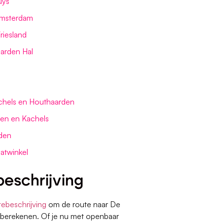
uys
Amsterdam
riesland
arden Hal
hels en Houthaarden
den en Kachels
den
atwinkel
eschrijving
tebeschrijving
om de route naar De
e berekenen. Of je nu met openbaar