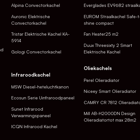
Alpina Convectorkachel
Everglades EV9682 straalk
Auronic Elektrische
EUROM Straalkachel Safe-t
Convectorkachel
shine compact
Tristar Elektrische Kachel KA-
Fan Heater25 m2
5914
Duux Threesixty 2 Smart
nd
Gologi Convectorkachel
Elektrische Kachel
Oliekachels
Infraroodkachel
Perel Olieradiator
MSW Diesel-heteluchtkanon
Niceey Smart Olieradiator
Ecosun Serie Uinfraroodpaneel
CAMRY CR 7812 Olieradiat
Sunet Infrarood
Mill AB-H2000DN Design
Verwarmingspaneel
Olieradiatortot max 28m2
ICQN Infrarood Kachel