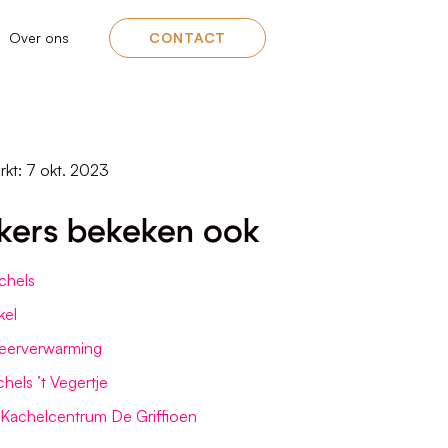
Over ons
CONTACT
rkt: 7 okt. 2023
kers bekeken ook
chels
kel
eerverwarming
hels ’t Vegertje
Kachelcentrum De Griffioen