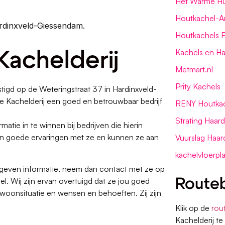
Het Warme H
Houtkachel-
ardinxveld-Giessendam.
Houtkachels F
Kachels en Ha
Kachelderij
Metmart.nl
Prity Kachels
tigd op de Weteringstraat 37 in Hardinxveld-
e Kachelderij een goed en betrouwbaar bedrijf
RENY Houtkac
Strating Haar
matie in te winnen bij bedrijven die hierin
bben goede ervaringen met ze en kunnen ze aan
Vuurslag Haar
kachelvloerpla
egeven informatie, neem dan contact met ze op
l. Wij zijn ervan overtuigd dat ze jou goed
Routeb
woonsituatie en wensen en behoeften. Zij zijn
Klik op de
rou
Kachelderij t