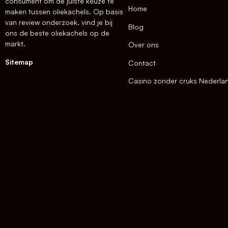
consument om de juiste keuze te
Home
maken tussen oliekachels. Op basis
van review onderzoek, vind je bij
Blog
ons de beste oliekachels op de
markt.
Over ons
Sitemap
Contact
Casino zonder cruks Nederla