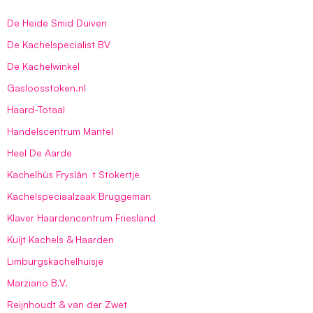
De Heide Smid Duiven
De Kachelspecialist BV
De Kachelwinkel
Gasloosstoken.nl
Haard-Totaal
Handelscentrum Mantel
Heel De Aarde
Kachelhûs Fryslân ´t Stokertje
Kachelspeciaalzaak Bruggeman
Klaver Haardencentrum Friesland
Kuijt Kachels & Haarden
Limburgskachelhuisje
Marziano B.V.
Reijnhoudt & van der Zwet