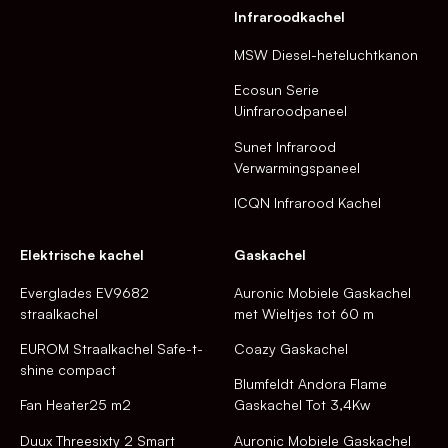
Infraroodkachel
MSW Diesel-heteluchtkanon
Ecosun Serie
Uinfraroodpaneel
Sunet Infrarood
Verwarmingspaneel
ICQN Infrarood Kachel
Elektrische kachel
Gaskachel
Everglades EV9682
Auronic Mobiele Gaskachel
straalkachel
met Wieltjes tot 60 m
EUROM Straalkachel Safe-t-
Coazy Gaskachel
shine compact
Blumfeldt Andora Flame
Fan Heater25 m2
Gaskachel Tot 3,4Kw
Duux Threesixty 2 Smart
Auronic Mobiele Gaskachel