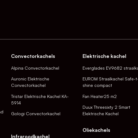
Convectorkachels
Elektrische kachel
Alpina Convectorkachel
Everglades EV9682 straalk
Auronic Elektrische
EUROM Straalkachel Safe-t
Convectorkachel
shine compact
Tristar Elektrische Kachel KA-
Fan Heater25 m2
5914
Duux Threesixty 2 Smart
nd
Gologi Convectorkachel
Elektrische Kachel
Oliekachels
Infraroodkachel