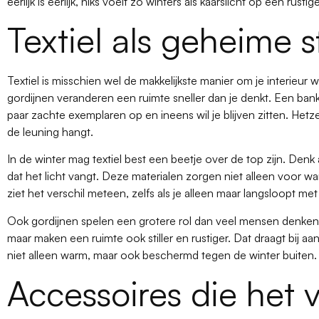
eerlijk is eerlijk, niks voelt zo winters als kaarslicht op een rusti
Textiel als geheime 
Textiel is misschien wel de makkelijkste manier om je interieur 
gordijnen veranderen een ruimte sneller dan je denkt. Een bank
paar zachte exemplaren op en ineens wil je blijven zitten. Hetz
de leuning hangt.
In de winter mag textiel best een beetje over de top zijn. Denk
dat het licht vangt. Deze materialen zorgen niet alleen voor war
ziet het verschil meteen, zelfs als je alleen maar langsloopt me
Ook gordijnen spelen een grotere rol dan veel mensen denken.
maar maken een ruimte ook stiller en rustiger. Dat draagt bij aa
niet alleen warm, maar ook beschermd tegen de winter buiten.
Accessoires die het 