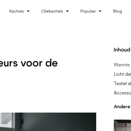
Kachels
Oliekachels
Populair
Blog
Inhoud
eurs voor de
Warmte b
Licht dat
Textiel 
Accessoi
Andere 