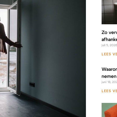
Zo ver
afhanke
juli 5, 202
LEES V
Waarom
nemen 
juni 18, 20
LEES V