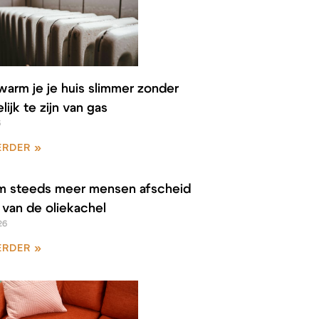
warm je je huis slimmer zonder
lijk te zijn van gas
6
ERDER »
 steeds meer mensen afscheid
van de oliekachel
26
ERDER »