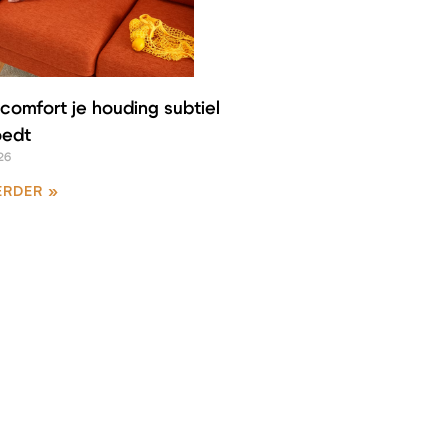
comfort je houding subtiel
oedt
26
ERDER »