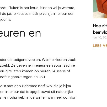
ordt. Buiten is het koud, binnen wil je warmte,
t de juiste keuzes maak je van je interieur een
guur is.
Hoe zit
euren en
beïnvl
juni 10, 20
LEES V
inder uitnodigend voelen. Warme kleuren zoals
 zoekt. Ze geven je interieur een soort zachte
 terug te laten komen op muren, kussens of
 heeft ingepakt tegen de kou.
ut met een zichtbare nerf, wol die je bijna
 Een interieur dat is opgebouwd uit natuurlijke
wat je nodig hebt in de winter, wanneer comfort