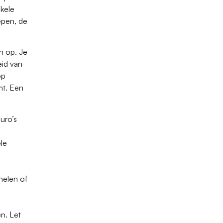
kele
epen, de
en op. Je
eid van
op
mt. Een
uro’s
ele
nelen of
en. Let