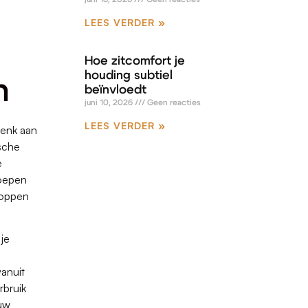
LEES VERDER »
Hoe zitcomfort je
houding subtiel
n
beïnvloedt
juni 10, 2026
Geen reacties
LEES VERDER »
Denk aan
sche
e
roepen
toppen
je
anuit
rbruik
euw