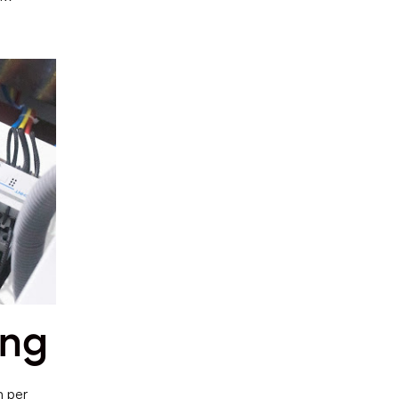
ing
n per