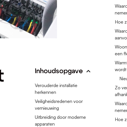
Waaro
nemen
Hoe zi
Waarom
aanvo
Woonk
een fl
Warmt
wordt
t
Inhoudsopgave
Nie
Verouderde installatie
Zo ver
herkennen
afhank
Veiligheidsredenen voor
Waaro
vernieuwing
nemen
Uitbreiding door moderne
Hoe zi
apparaten