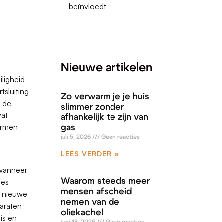
beïnvloedt
n
Nieuwe artikelen
ligheid
tsluiting
Zo verwarm je je huis
n de
slimmer zonder
vat
afhankelijk te zijn van
hermen
gas
juli 5, 2026
Geen reacties
LEES VERDER »
 wanneer
ies
Waarom steeds meer
mensen afscheid
n nieuwe
nemen van de
paraten
oliekachel
is en
juni 18, 2026
Geen reacties