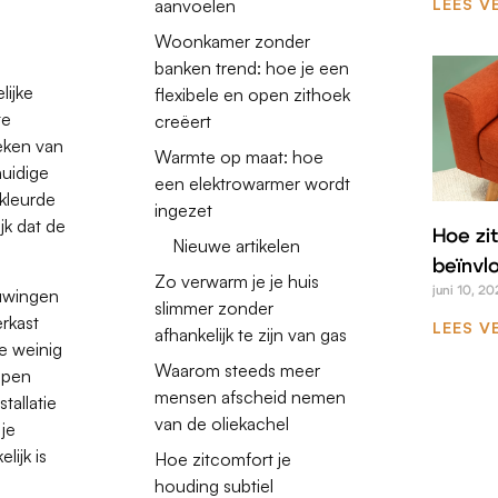
LEES V
aanvoelen
Woonkamer zonder
banken trend: hoe je een
lijke
flexibele en open zithoek
te
creëert
reken van
Warmte op maat: hoe
huidige
een elektrowarmer wordt
rkleurde
ingezet
jk dat de
Hoe zit
Nieuwe artikelen
beïnvl
Zo verwarm je je huis
juni 10, 20
ouwingen
slimmer zonder
erkast
LEES V
afhankelijk te zijn van gas
e weinig
Waarom steeds meer
ppen
mensen afscheid nemen
tallatie
van de oliekachel
je
lijk is
Hoe zitcomfort je
houding subtiel