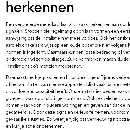
herkennen
Een verouderde meterkast laat zich vaak herkennen aan duide
signalen. Stoppen die regelmatig doorslaan vormen een eers
aanwijzing dat de installatie niet meer voldoet. Ook het ontb
aardlekschakelaars wijst op een oude opzet die niet volgens 
normen is ingericht. Daarnaast kunnen losse bedrading of ve
onderdelen wijzen op slijtage. Zulke kenmerken maken duideli
installatie risico’s met zich meebrengt.
Daarnaast merk je problemen bij uitbreidingen. Tijdens verb
of het aansluiten van nieuwe apparaten blijkt vaak dat de met
onvoldoende capaciteit heeft. Oude installaties bieden vaak t
groepen, waardoor storingen ontstaan. Ook porseleinen sto
komen vaak voor in oudere woningen en geven aan dat de ins
gedateerd is. Door deze signalen serieus te nemen, voorkom 
gevaarlijke situaties. Zo weet je tijdig dat vernieuwing noodzake
en kun je actie ondernemen.