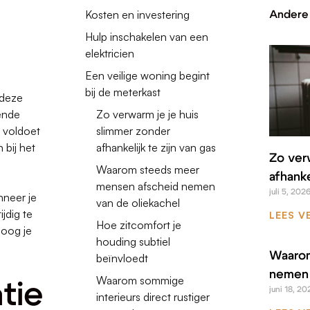
Kosten en investering
Andere 
Hulp inschakelen van een
elektricien
Een veilige woning begint
bij de meterkast
 deze
oende
Zo verwarm je je huis
 voldoet
slimmer zonder
 bij het
afhankelijk te zijn van gas
Zo ver
Waarom steeds meer
afhanke
mensen afscheid nemen
juli 5, 202
nneer je
van de oliekachel
ijdig te
LEES V
Hoe zitcomfort je
hoog je
houding subtiel
Waarom
beïnvloedt
nemen 
Waarom sommige
tie
juni 18, 20
interieurs direct rustiger