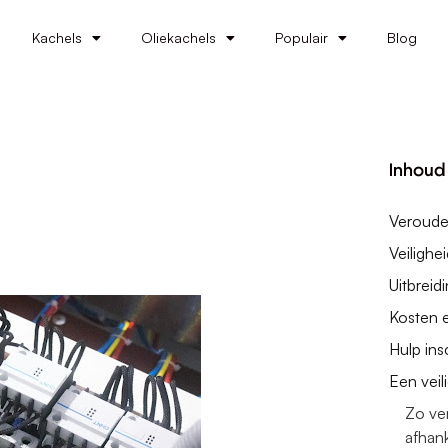
Kachels
Oliekachels
Populair
Blog
Inhoud
Verouder
Veilighe
Uitbrei
Kosten e
Hulp ins
Een veil
Zo ver
afhank