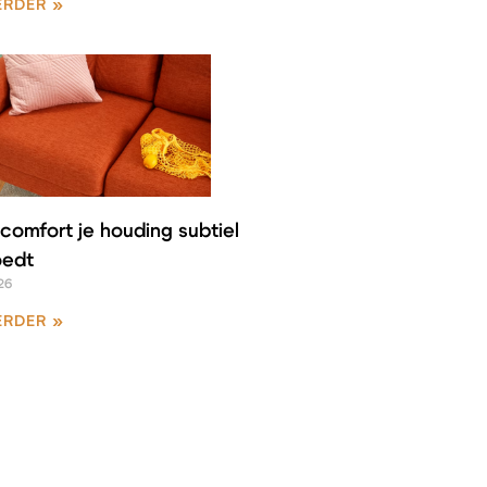
ERDER »
comfort je houding subtiel
oedt
26
ERDER »