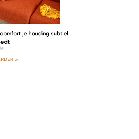
comfort je houding subtiel
oedt
26
ERDER »