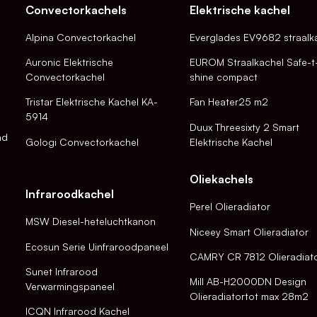
Convectorkachels
Elektrische kachel
Alpina Convectorkachel
Everglades EV9682 straalk
Auronic Elektrische
EUROM Straalkachel Safe-t
Convectorkachel
shine compact
Tristar Elektrische Kachel KA-
Fan Heater25 m2
5914
Duux Threesixty 2 Smart
nd
Gologi Convectorkachel
Elektrische Kachel
Oliekachels
Infraroodkachel
Perel Olieradiator
MSW Diesel-heteluchtkanon
Niceey Smart Olieradiator
Ecosun Serie Uinfraroodpaneel
CAMRY CR 7812 Olieradiat
Sunet Infrarood
Mill AB-H2000DN Design
Verwarmingspaneel
Olieradiatortot max 28m2
ICQN Infrarood Kachel