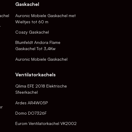
Gaskachel
achel
Auronic Mobiele Gaskachel met
Wieltjes tot 60 m
-
Coazy Gaskachel
Blumfeldt Andora Flame
Gaskachel Tot 3,4Kw
Auronic Mobiele Gaskachel
Ventilatorkachels
Qlima EFE 2018 Elektrische
Sfeerkachel
Ardes AR4W05P
or
Domo DO7326F
Eurom Ventilatorkachel VK2002