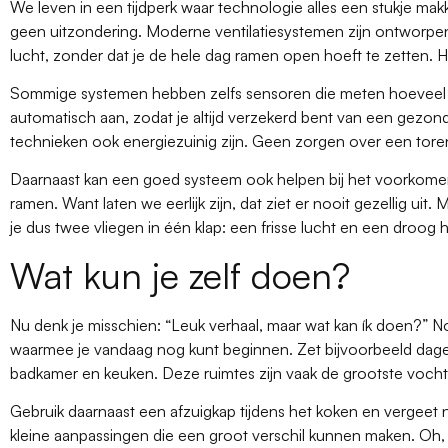
We leven in een tijdperk waar technologie alles een stukje makk
geen uitzondering. Moderne ventilatiesystemen zijn ontworpen 
lucht, zonder dat je de hele dag ramen open hoeft te zetten. 
Sommige systemen hebben zelfs sensoren die meten hoeveel vo
automatisch aan, zodat je altijd verzekerd bent van een gezond
technieken ook energiezuinig zijn. Geen zorgen over een tor
Daarnaast kan een goed systeem ook helpen bij het voorkome
ramen. Want laten we eerlijk zijn, dat ziet er nooit gezellig uit
je dus twee vliegen in één klap: een frisse lucht en een droog h
Wat kun je zelf doen?
Nu denk je misschien: “Leuk verhaal, maar wat kan ík doen?” N
waarmee je vandaag nog kunt beginnen. Zet bijvoorbeeld dagel
badkamer en keuken. Deze ruimtes zijn vaak de grootste voc
Gebruik daarnaast een afzuigkap tijdens het koken en vergeet ni
kleine aanpassingen die een groot verschil kunnen maken. Oh, e