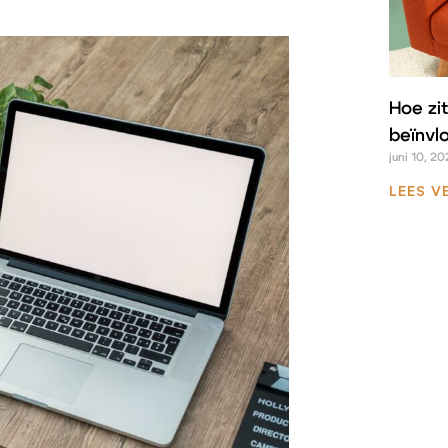
Hoe zit
beïnvl
juni 10, 20
LEES V