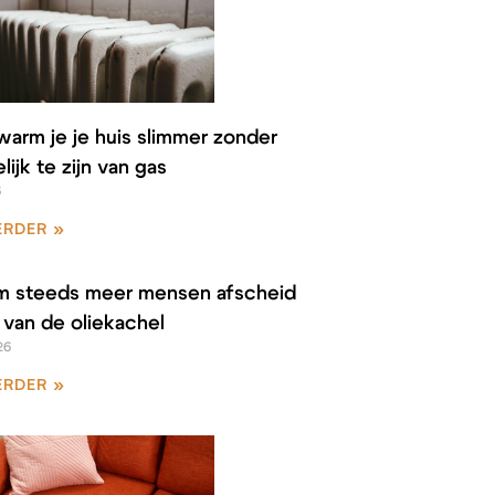
warm je je huis slimmer zonder
lijk te zijn van gas
6
ERDER »
 steeds meer mensen afscheid
van de oliekachel
26
ERDER »