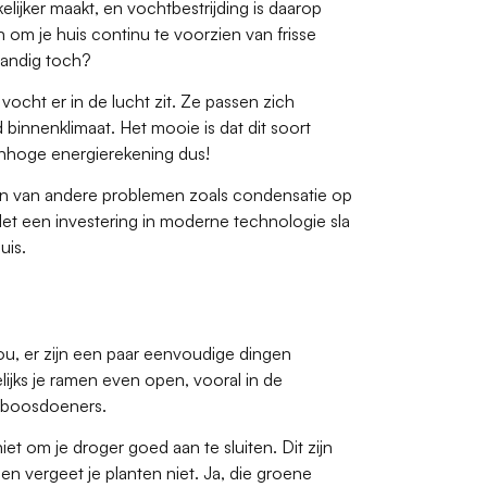
elijker maakt, en vochtbestrijding is daarop
om je huis continu te voorzien van frisse
Handig toch?
cht er in de lucht zit. Ze passen zich
 binnenklimaat. Het mooie is dat dit soort
enhoge energierekening dus!
n van andere problemen zoals condensatie op
. Met een investering in moderne technologie sla
uis.
ou, er zijn een paar eenvoudige dingen
ijks je ramen even open, vooral in de
htboosdoeners.
et om je droger goed aan te sluiten. Dit zijn
n vergeet je planten niet. Ja, die groene