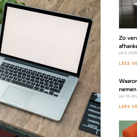
Zo ver
afhanke
juli 5, 202
LEES V
Waarom
nemen 
juni 18, 20
LEES V