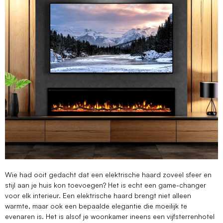
Wie had ooit gedacht dat een elektrische haard zoveel sfeer en
stijl aan je huis kon toevoegen? Het is echt een game-changer
voor elk interieur. Een elektrische haard brengt niet alleen
warmte, maar ook een bepaalde elegantie die moeilijk te
evenaren is. Het is alsof je woonkamer ineens een vijfsterrenhotel