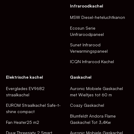
Infraroodkachel
MSW Diesel-heteluchtkanon
Ecosun Serie
Uinfraroodpaneel
Sunet Infrarood
Verwarmingspaneel
ICQN Infrarood Kachel
Elektrische kachel
Gaskachel
Everglades EV9682
Auronic Mobiele Gaskachel
straalkachel
met Wieltjes tot 60 m
EUROM Straalkachel Safe-t-
Coazy Gaskachel
shine compact
Blumfeldt Andora Flame
Fan Heater25 m2
Gaskachel Tot 3,4Kw
Duux Threesixty 2 Smart
Auronic Mobiele Gaskachel